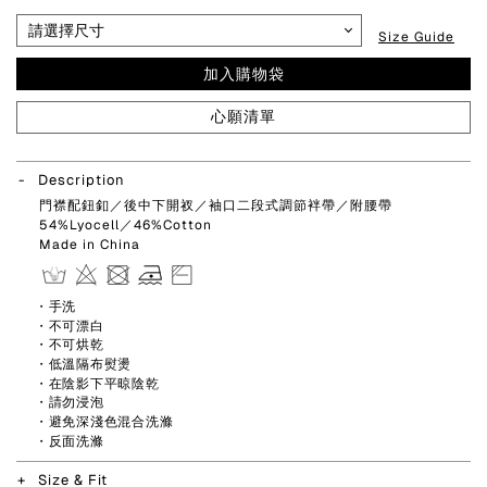
Size Guide
加入購物袋
心願清單
Description
門襟配鈕釦／後中下開衩／袖口二段式調節袢帶／附腰帶
54%Lyocell／46%Cotton
Made in China
・手洗
・不可漂白
・不可烘乾
・低溫隔布熨燙
・在陰影下平晾陰乾
・請勿浸泡
・避免深淺色混合洗滌
・反面洗滌
Size & Fit