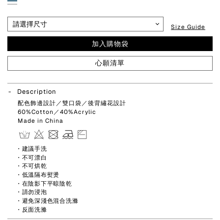
Size Guide
加入購物袋
心願清單
Description
配色飾邊設計／雙口袋／後背繡花設計
60%Cotton／40%Acrylic
Made in China
・建議手洗
・不可漂白
・不可烘乾
・低溫隔布熨燙
・在陰影下平晾陰乾
・請勿浸泡
・避免深淺色混合洗滌
・反面洗滌