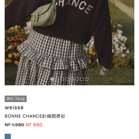
Wei Tang
weissé
BONNE CHANCE針織開襟衫
NT 1,980
NT 990