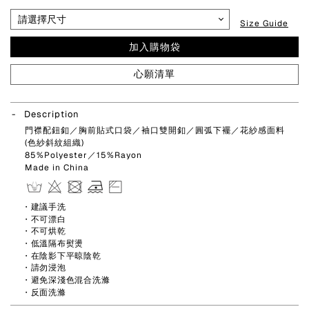
Size Guide
加入購物袋
心願清單
Description
門襟配鈕釦／胸前貼式口袋／袖口雙開釦／圓弧下襬／花紗感面料
(色紗斜紋組織)
85%Polyester／15%Rayon
Made in China
・建議手洗
・不可漂白
・不可烘乾
・低溫隔布熨燙
・在陰影下平晾陰乾
・請勿浸泡
・避免深淺色混合洗滌
・反面洗滌