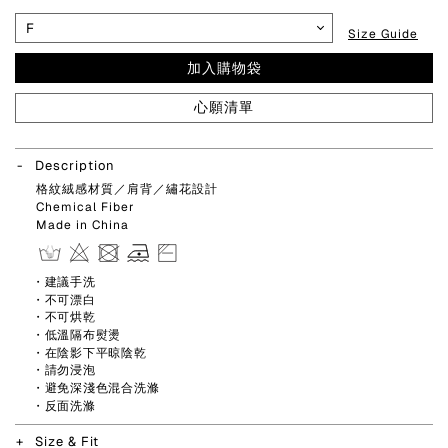
Size Guide
加入購物袋
心願清單
Description
格紋絨感材質／肩背／繡花設計
Chemical Fiber
Made in China
・建議手洗
・不可漂白
・不可烘乾
・低溫隔布熨燙
・在陰影下平晾陰乾
・請勿浸泡
・避免深淺色混合洗滌
・反面洗滌
Size & Fit