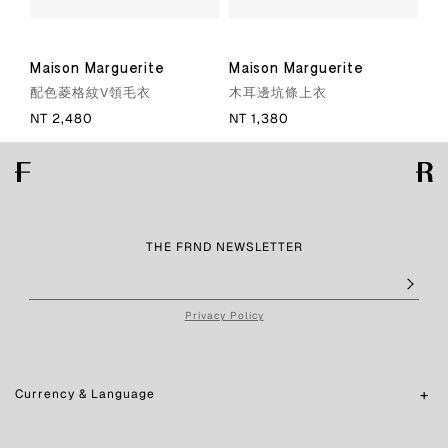
Maison Marguerite
Maison Marguerite
Ma
配色菱格紋V領毛衣
木耳邊坑條上衣
木
NT 2,480
NT 1,380
NT
THE FRND NEWSLETTER
Privacy Policy
Currency & Language