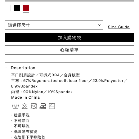
Size Guide
加入購物袋
心願清單
Description
平口削肩設計／可拆式BRA／合身版型
主布：67%Regenerated cellulose fiber／23.9%Polyester／
8.9%Spandex
內裡：90%Nylon／10%Spandex
Made in China
・建議手洗
・不可漂白
・不可烘乾
・低溫隔布熨燙
・在陰影下平晾陰乾