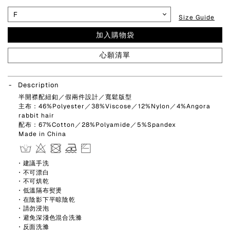
Size Guide
加入購物袋
心願清單
Description
半開襟配紐釦／假兩件設計／寬鬆版型
主布：46%Polyester／38%Viscose／12%Nylon／4%Angora
rabbit hair
配布：67%Cotton／28%Polyamide／5%Spandex
Made in China
・建議手洗
・不可漂白
・不可烘乾
・低溫隔布熨燙
・在陰影下平晾陰乾
・請勿浸泡
・避免深淺色混合洗滌
・反面洗滌