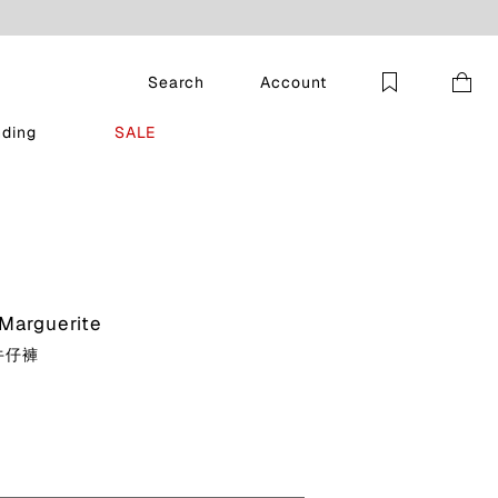
Search
Account
nding
SALE
Marguerite
牛仔褲