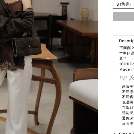
Descri
正面配
**牛
象**
100%Co
Made i
・建議手
・不可漂
・不可烘
・低溫隔
・在陰影
・請勿浸
・避免深
・反面洗