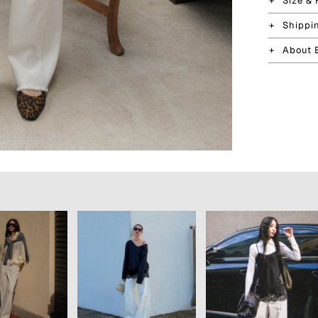
Size & 
Shippi
About 