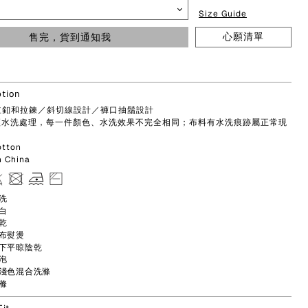
Size Guide
心願清單
售完，貨到通知我
ption
立釦和拉鍊／斜切線設計／褲口抽鬚設計
仔經水洗處理，每一件顏色、水洗效果不完全相同；布料有水洗痕跡屬正常現
tton
n China
洗
白
乾
布熨燙
下平晾陰乾
泡
淺色混合洗滌
滌