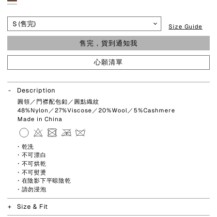
Size Guide
售完，貨到通知我
心願清單
Description
圓領／門襟配包釦／圓點織紋
48%Nylon／27%Viscose／20%Wool／5%Cashmere
Made in China
・乾洗
・不可漂白
・不可烘乾
・不可熨燙
・在陰影下平晾陰乾
・請勿浸泡
Size & Fit