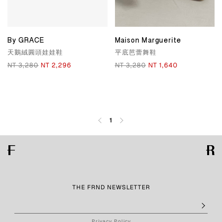
By GRACE
Maison Marguerite
天鵝絨圓頭娃娃鞋
平底芭蕾舞鞋
NT 3,280
NT 2,296
NT 3,280
NT 1,640
1
THE FRND NEWSLETTER
Privacy Policy