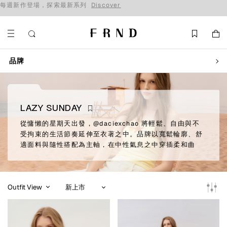
全站單筆滿 NT$6,000 贈限量 FRND 真皮資料卡夾
品牌
LAZY SUNDAY
從慵懶的星期天出發，@daciexchao 將輕鬆、自由與不
受拘束的生活節奏延伸至衣著之中。品牌以寬鬆輪廓、舒
適面料與隨性搭配為主軸，在中性氣息之中穿插柔和曲
線，呈現毫不費力卻不失個性的穿著風格。圍繞紅絲絨蛋
糕與牛奶展開的 LAZY SUNDAY CLUB 聚集所有願意放慢
步調、依照自己節奏生活與穿衣的人。