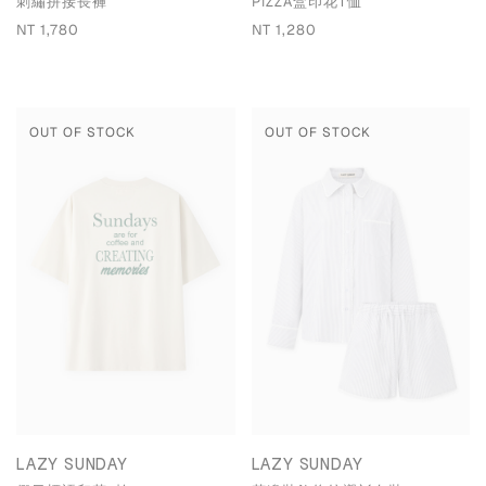
刺繡拼接長褲
PIZZA盒印花T恤
NT 1,780
NT 1,280
OUT OF STOCK
OUT OF STOCK
LAZY SUNDAY
LAZY SUNDAY