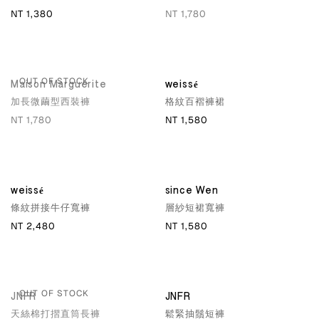
NT 1,380
NT 1,780
OUT OF STOCK
Maison Marguerite
weissé
加長微繭型西裝褲
格紋百褶褲裙
NT 1,780
NT 1,580
weissé
since Wen
條紋拼接牛仔寬褲
層紗短裙寬褲
NT 2,480
NT 1,580
OUT OF STOCK
JNFR
JNFR
天絲棉打摺直筒長褲
鬆緊抽鬚短褲