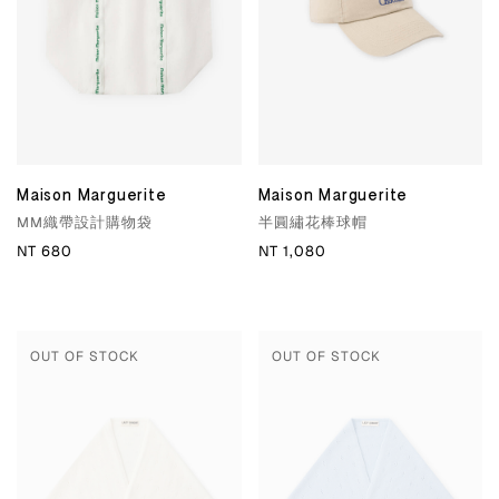
Maison Marguerite
Maison Marguerite
MM織帶設計購物袋
半圓繡花棒球帽
NT 680
NT 1,080
OUT OF STOCK
OUT OF STOCK