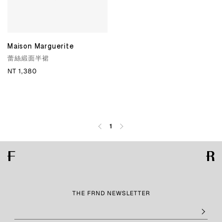
Maison Marguerite
蕾絲緞面半裙
NT 1,380
1
THE FRND NEWSLETTER