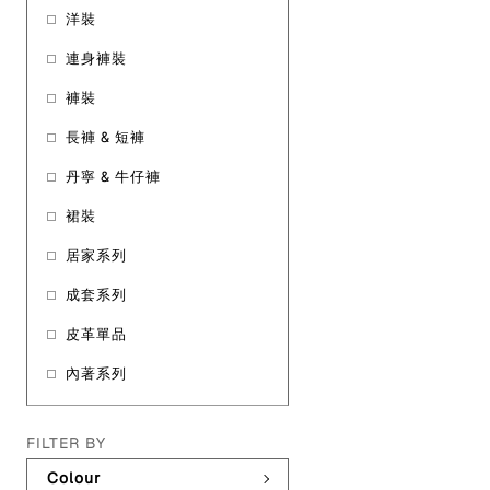
洋裝
連身褲裝
褲裝
長褲 & 短褲
丹寧 & 牛仔褲
裙裝
居家系列
成套系列
皮革單品
內著系列
FILTER BY
Colour