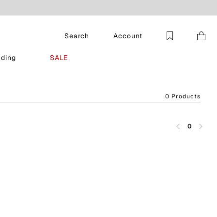
Search
Account
nding
SALE
0 Products
0