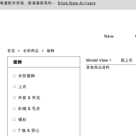
每週新作登場，探索最新系列 -
Shop New Arrivals
New
首頁
全部商品
服飾
服飾
查無商品資料
全部服飾
上衣
外套 & 夾克
針織 & 毛衣
襯衫
T 恤 & 背心