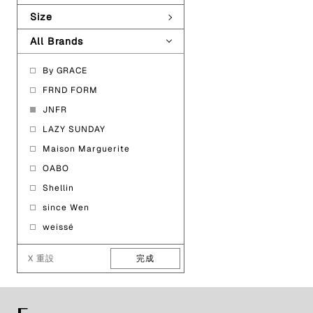
Size
All Brands
By GRACE
FRND FORM
JNFR
LAZY SUNDAY
Maison Marguerite
OABO
Shellin
since Wen
weissé
X 重設
完成