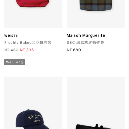
weissé
Maison Marguerite
Freshly Baked印花帆布袋
SBC 絨感格紋購物袋
NT 480
NT 336
NT 680
Wei Tang