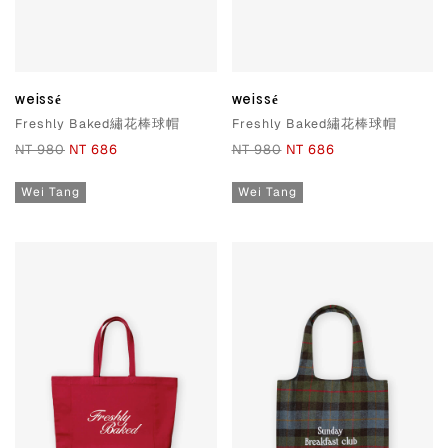
weissé
weissé
Freshly Baked繡花棒球帽
Freshly Baked繡花棒球帽
NT 980
NT 686
NT 980
NT 686
Wei Tang
Wei Tang