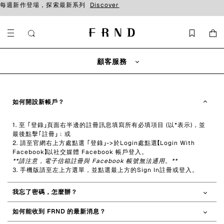
每週新作登場，探索最新系列
Discover
顧客服務
如何開設新帳戶？
1. 至 ｢登錄」頁面右半邊的註冊訊息填寫所有必填項目 (以*表示)，並
最後點擊｢註冊」﹔或
2. 請至官網右上方處點選 ｢登錄」->於Login處點選【Login With
Facebook】以社交媒體 Facebook 帳戶登入。
**請注意，電子信箱註冊與 Facebook 帳號無法通用。**
3. 手機版請至左上方選單，並點選最上方的Sign In註冊或登入。
我忘了密碼，怎麼辦？
如何能收到 FRND 的最新消息？